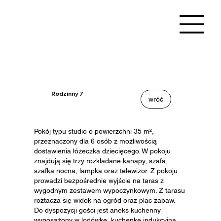
Rodzinny 7
wróć
Pokój typu studio o powierzchni 35 m²,
przeznaczony dla 6 osób z możliwością
dostawienia łóżeczka dziecięcego. W pokoju
znajdują się trzy rozkładane kanapy, szafa,
szafka nocna, lampka oraz telewizor. Z pokoju
prowadzi bezpośrednie wyjście na taras z
wygodnym zestawem wypoczynkowym. Z tarasu
roztacza się widok na ogród oraz plac zabaw.
Do dyspozycji gości jest aneks kuchenny
wyposażony w lodówkę, kuchenkę indukcyjną,